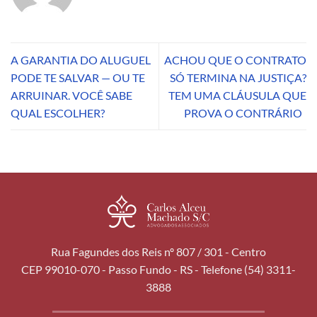
A GARANTIA DO ALUGUEL
ACHOU QUE O CONTRATO
PODE TE SALVAR — OU TE
SÓ TERMINA NA JUSTIÇA?
ARRUINAR. VOCÊ SABE
TEM UMA CLÁUSULA QUE
QUAL ESCOLHER?
PROVA O CONTRÁRIO
Rua Fagundes dos Reis nº 807 / 301 - Centro
CEP 99010-070 - Passo Fundo - RS - Telefone (54) 3311-
3888