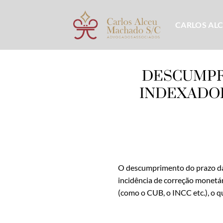
Skip
to
CARLOS AL
content
DESCUMPRI
INDEXADOR
O descumprimento do prazo da e
incidência de correção monetár
(como o CUB, o INCC etc.), o q