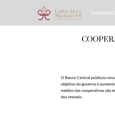
Skip
to
CARLOS AL
content
COOPERA
O Banco Central publicou novas
objetivo do governo é aumentar
médios das cooperativas são d
dos imóveis.