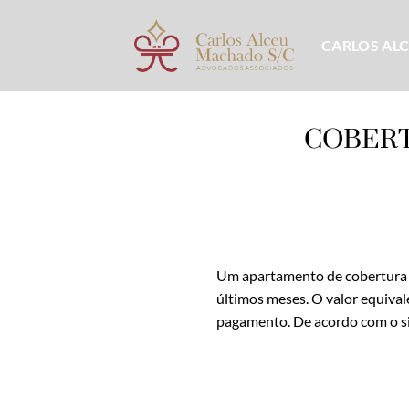
Skip
to
CARLOS AL
content
COBERT
Um apartamento de cobertura e
últimos meses. O valor equiva
pagamento. De acordo com o si