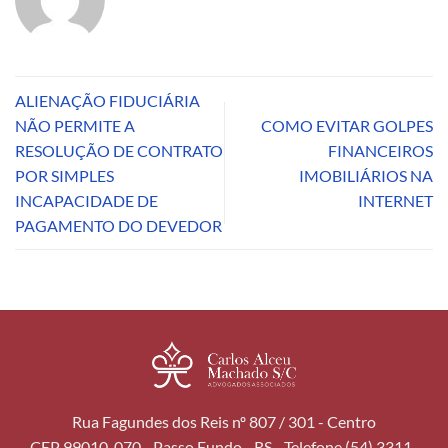
ALIENAÇÃO FIDUCIÁRIA
NÃO PERMITE A
COMO EVITAR GOLPES
RESOLUÇÃO DE CONTRATO
FINANCEIROS
POR SIMPLES
IMOBILIÁRIOS NA
INCAPACIDADE DE
INTERNET
PAGAMENTO DO DEVEDOR
Rua Fagundes dos Reis nº 807 / 301 - Centro
CEP 99010-070 - Passo Fundo - RS - Telefone (54) 3311-