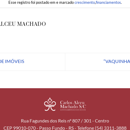
Esse registro foi postado em e marcado
crescimento
,
financiamentos
.
ALCEU MACHADO
E IMÓVEIS
“VAQUINHA”
Rua Fagundes dos Reis nº 807 / 301 - Centro
CEP 99010-070 - Passo Fundo - RS - Telefone (54) 3311-3888