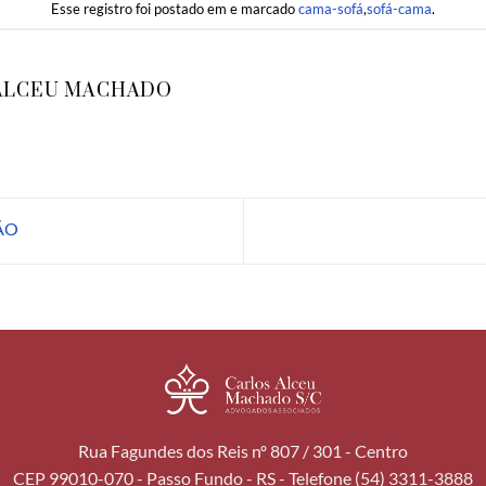
Esse registro foi postado em e marcado
cama-sofá
,
sofá-cama
.
ALCEU MACHADO
ÃO
Rua Fagundes dos Reis nº 807 / 301 - Centro
CEP 99010-070 - Passo Fundo - RS - Telefone (54) 3311-3888