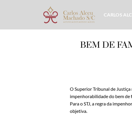
Skip
to
CARLOS AL
content
BEM DE FA
O Superior Tribunal de Justiç
impenhorabilidade do bem de f
Para o STJ, a regra da impenho
objetiva.