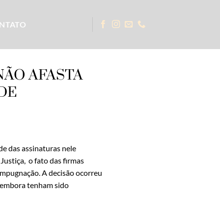
NTATO
NÃO AFASTA
DE
de das assinaturas nele
ustiça, o fato das firmas
 impugnação. A decisão ocorreu
s, embora tenham sido