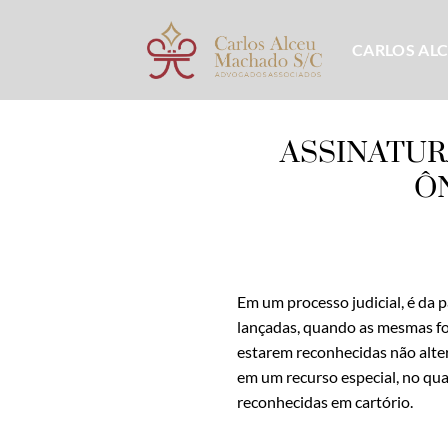
Skip
to
CARLOS AL
content
ASSINATUR
Ô
Em um processo judicial, é da 
lançadas, quando as mesmas for
estarem reconhecidas não alter
em um recurso especial, no qua
reconhecidas em cartório.