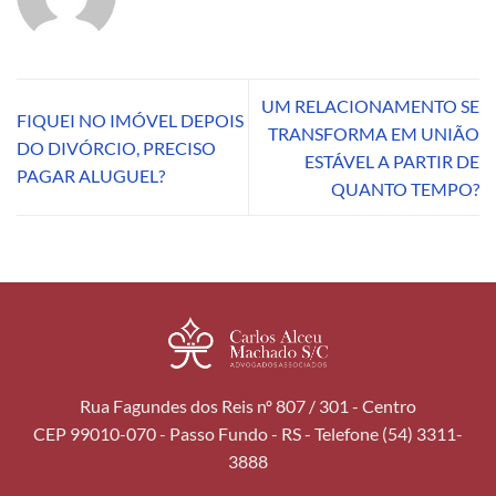
UM RELACIONAMENTO SE
FIQUEI NO IMÓVEL DEPOIS
TRANSFORMA EM UNIÃO
DO DIVÓRCIO, PRECISO
ESTÁVEL A PARTIR DE
PAGAR ALUGUEL?
QUANTO TEMPO?
Rua Fagundes dos Reis nº 807 / 301 - Centro
CEP 99010-070 - Passo Fundo - RS - Telefone (54) 3311-
3888