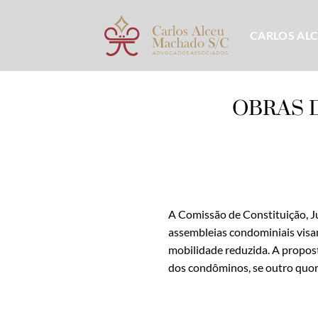
Skip
to
CARLOS AL
content
OBRAS 
A Comissão de Constituição, Ju
assembleias condominiais visan
mobilidade reduzida. A propos
dos condôminos, se outro quo